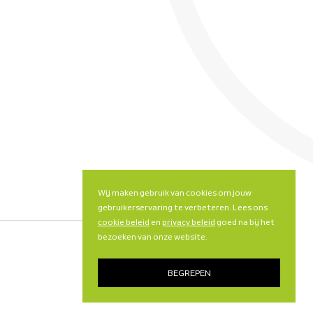
Wij maken gebruik van cookies om jouw
gebruikerservaring te verbeteren. Lees ons
cookie beleid
en
privacy beleid
goed na bij het
bezoeken van onze website.
BEGREPEN