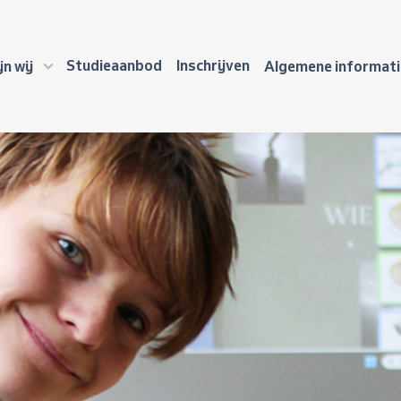
Studieaanbod
Inschrijven
jn wij
Algemene informat